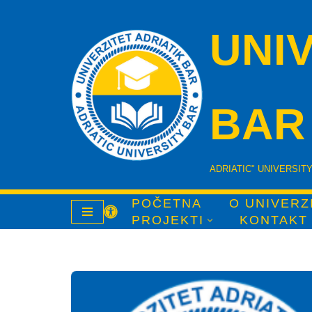
UNIV
Skip
to
content
BAR
ADRIATIC" UNIVERSIT
POČETNA
O UNIVERZ
PROJEKTI
KONTAKT