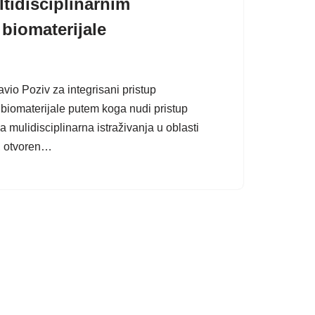
ltidisciplinarnim
 biomaterijale
o Poziv za integrisani pristup
i biomaterijale putem koga nudi pristup
mulidisciplinarna istraživanja u oblasti
t, otvoren…