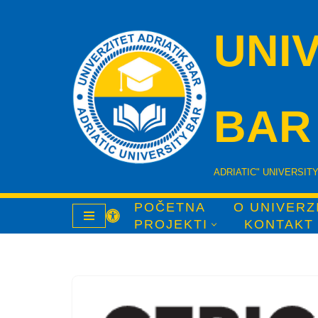
UNIV
Skip
to
content
BAR
ADRIATIC" UNIVERSIT
POČETNA
O UNIVERZ
PROJEKTI
KONTAKT