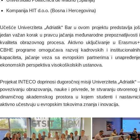
Kompanija HIT d.o.o. (Bosna i Hercegovina)
Učešće Univerziteta „Adriatik“ Bar u ovom projektu predstavlja još
jedan važan korak u pravcu jačanja međunarodne prepoznatljivosti i
kvaliteta obrazovnog procesa. Aktivno uključivanje u Erasmus+
CBHE programe omogućava razvoj kadrovskih i institucionalnih
kapaciteta, jačanje veza sa evropskim partnerima i unapređenje
ekonomskih perspektiva visokoškolskih ustanova.
Projekat INTECO doprinosi dugoročnoj misiji Univerziteta „Adriatik“ –
povezivanju obrazovanja, nauke i privrede, te stvaranju otvorenog i
dinamičnog akademskog prostora u kojem studenti i nastavnici
aktivno učestvuju u evropskim tokovima znanja i inovacija.