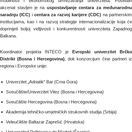
mobilnosti i ekonomskog umrežavanja univerziteta. Poseban
akcenat stavljen je na
uspostavljanje centara za međunarodn
saradnju (ICC)
i
centara za razvoj karijere (CDC)
na partnerski
institucijama, kao i na razvoj strategije internacionalizacije koja će
doprinijeti boljoj vidljivosti i konkurentnosti univerziteta Zapadnog
Balkana.
Koordinator projekta INTECO je
Evropski univerzitet Brčko
Distrikt (Bosna i Hercegovina)
, dok konzorcijum čine partneri iz
regiona i Evropske unije:
Univerzitet „Adriatik“ Bar (Crna Gora)
Sveučilište/Univerzitet Vitez (Bosna i Hercegovina)
Sveučilište Hercegovina (Bosna i Hercegovina)
Akademija tehničko-umjetničkih strukovnih studija (Srbija)
Veleučilište Baltazar Zaprešić (Hrvatska)
Universidad Politécnica de Madrid (Španija)