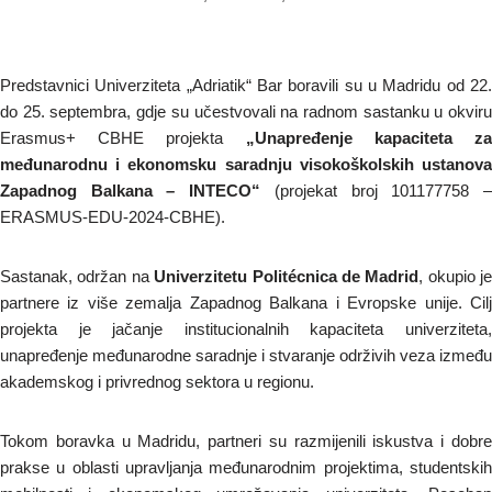
Predstavnici Univerziteta „Adriatik“ Bar boravili su u Madridu od 22.
do 25. septembra, gdje su učestvovali na radnom sastanku u okviru
Erasmus+ CBHE projekta
„Unapređenje kapaciteta z
međunarodnu i ekonomsku saradnju visokoškolskih ustanova
Zapadnog Balkana – INTECO“
(projekat broj 101177758 
ERASMUS-EDU-2024-CBHE).
Sastanak, održan na
Univerzitetu Politécnica de Madrid
, okupio je
partnere iz više zemalja Zapadnog Balkana i Evropske unije. Cilj
projekta je jačanje institucionalnih kapaciteta univerziteta,
unapređenje međunarodne saradnje i stvaranje održivih veza između
akademskog i privrednog sektora u regionu.
Tokom boravka u Madridu, partneri su razmijenili iskustva i dobre
prakse u oblasti upravljanja međunarodnim projektima, studentskih