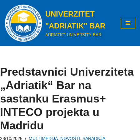
UNIVERZITET
Skip
to
"ADRIATIK" BAR
content
ADRIATIC" UNIVERSITY BAR
Predstavnici Univerziteta
„Adriatik“ Bar na
sastanku Erasmus+
INTECO projekta u
Madridu
28/10/2025
MULTIMEDIJA
,
NOVOSTI
,
SARADNJA