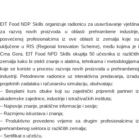
EIT Food NDP Skills organizuje radionicu za usavršavanje vještina
za razvoj novih proizvoda u oblasti prehrambene industrije,
posvećenoj profesionalcima iz ove oblasti iz zemalja koje su
uključene u RIS (Regional Innovation Scheme), među kojima je i
Crna Gora. EIT Food NPD Skills okuplja 50 učesnika iz različitih
zemalja kako bi stekli znanje o alatima, tehnikama i metodologijama
koje se koriste u procesu razvoja novih proizvoda u prehrambenoj
industriji. Petodnevne radionice uz interaktivna predavanja, izradu
projektnih zadataka i računarsku simulaciju, obuhvataju:
– Besplatni kurs obuke koji su zajednički pripremili partneri iz
akademske zajednice, industrije i istraživačkih instituta;
– Najnovije znanje, praktične informacije i sesije;
– Razmjenu iskustava i znanja;
– Produktivno provedeno vrijeme sa drugim profesionalcima iz
prehrambenog sektora iz različitih zemalja;
– Sertifikat o učešću.