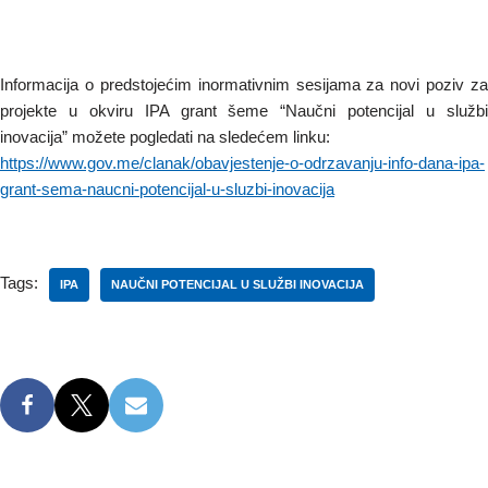
Informacija o predstojećim inormativnim sesijama za novi poziv za
projekte u okviru IPA grant šeme “Naučni potencijal u službi
inovacija” možete pogledati na sledećem linku:
https://www.gov.me/clanak/obavjestenje-o-odrzavanju-info-dana-ipa-
grant-sema-naucni-potencijal-u-sluzbi-inovacija
Tags:
IPA
NAUČNI POTENCIJAL U SLUŽBI INOVACIJA