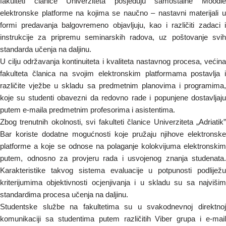
fakulteti članice Univerziteta posjeduju samostalne Moodle
elektronske platforme na kojima se naučno – nastavni materijali u
formi predavanja balgovremeno objavljuju, kao i različiti zadaci i
instrukcije za pripremu seminarskih radova, uz poštovanje svih
standarda učenja na daljinu.
U cilju održavanja kontinuiteta i kvaliteta nastavnog procesa, većina
fakulteta članica na svojim elektronskim platformama postavlja i
različite vježbe u skladu sa predmetnim planovima i programima,
koje su studenti obavezni da redovno rade i popunjene dostavljaju
putem e-maila predmetnim profesorima i asistentima.
Zbog trenutnih okolnosti, svi fakulteti članice Univerziteta „Adriatik”
Bar koriste dodatne mogućnosti koje pružaju njihove elektronske
platforme a koje se odnose na polaganje kolokvijuma elektronskim
putem, odnosno za provjeru rada i usvojenog znanja studenata.
Karakteristike takvog sistema evaluacije u potpunosti podliježu
kriterijumima objektivnosti ocjenjivanja i u skladu su sa najvišim
standardima procesa učenja na daljinu.
Studentske službe na fakultetima su u svakodnevnoj direktnoj
komunikaciji sa studentima putem različitih Viber grupa i e-mail