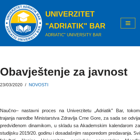
UNIVERZITET
Skip
to
"ADRIATIK" BAR
content
ADRIATIC" UNIVERSITY BAR
Obavještenje za javnost
23/03/2020
NOVOSTI
Naučno– nastavni proces na Univerzitetu „Adriatik” Bar, tokom
trajanja naredbe Ministarstva Zdravlja Crne Gore, za sada se odvija
predviđenom dinamikom, u skladu sa Akademskim kalendarom za
studijsku 2019/20. godinu i dosadašnjim rasporedom predavanja. Svi