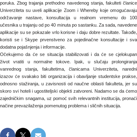
poruka. Zbog trajanja prethodno navedenog stanja, fakulteti članice
Univerziteta su uveli aplikacije Zoom i Whereby koje omogućavaju
održavanje nastave, konsultacija u realnom vremenu do 100
učesnika u trajanju od po 40 minuta po sastanku. Za sada, navedene
aplikacije su se pokazale vrlo korisne i daju dobre rezultate. Takođe,
koristi se i Skype prvenstveno za pojedinačne konsultacije i sva
dodatna pojašnjenja i informacije.
Očekujemo da će se situacija stabilizovati i da će se cjelokupan
život vratiti u normalne tokove. Ipak, u slučaju prolongiranja
vanrednog stanja, fakultetima, članicama Univerziteta, naredni
izazov će svakako biti organizacija i obavljanje studentske prakse,
odnosno stažiranja, u zavisnosti od naučne oblasti fakulteta, jer su
skoro svi hoteli i ugostiteljski objekti zatvoreni. Nadamo se da ćemo
zajedničkim snagama, uz pomoć svih relevantnih institucija, pronaći
načine prevazilaženja pomenutog problema i sličnih situacija.