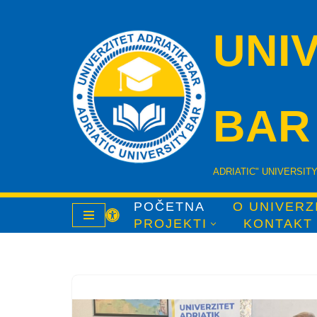
UNIV
Skip
to
content
BAR
ADRIATIC" UNIVERSIT
POČETNA
O UNIVERZ
PROJEKTI
KONTAKT