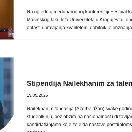
Na uglednoj međunarodnoj konferenciji Festival kval
Mašinskog fakulteta Univerziteta u Kragujevcu, doc.
oblasti upravljanja kvalitetom, dobitnik je prizna
Stipendija Nailekhanim za tale
19/05/2025
Nailekhanim fondacija (Azerbejdžan) svake godine
studentkinju, bez obzira na nacionalnost i državlja
kandidatkinjama koje žele da nastave postdiplomske 