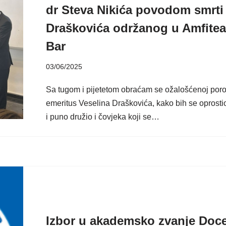
dr Steva Nikića povodom smrti 
Draškovića održanog u Amfiteat
Bar
03/06/2025
Sa tugom i pijetetom obraćam se ožalošćenoj porod
emeritus Veselina Draškovića, kako bih se oprostio
i puno družio i čovjeka koji se…
Izbor u akademsko zvanje Doce