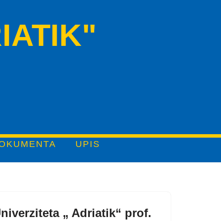
IATIK"
OKUMENTA
UPIS
verziteta „ Adriatik“ prof.