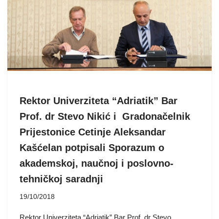
Rektor Univerziteta “Adriatik” Bar
Prof. dr Stevo Nikić i Gradonačelnik
Prijestonice Cetinje Aleksandar
Kašćelan potpisali Sporazum o
akademskoj, naučnoj i poslovno-
tehničkoj saradnji
19/10/2018
Rektor Univerziteta “Adriatik” Bar Prof. dr Stevo