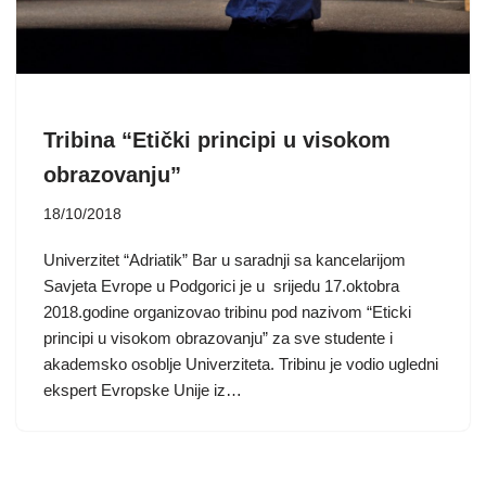
Tribina “Etički principi u visokom
obrazovanju”
18/10/2018
Univerzitet “Adriatik” Bar u saradnji sa kancelarijom
Savjeta Evrope u Podgorici je u srijedu 17.oktobra
2018.godine organizovao tribinu pod nazivom “Eticki
principi u visokom obrazovanju” za sve studente i
akademsko osoblje Univerziteta. Tribinu je vodio ugledni
ekspert Evropske Unije iz…