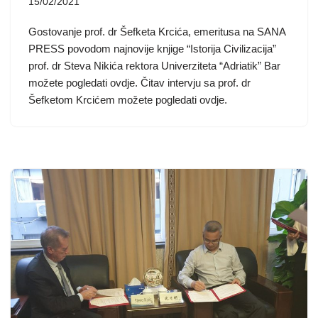
15/02/2021
Gostovanje prof. dr Šefketa Krcića, emeritusa na SANA
PRESS povodom najnovije knjige “Istorija Civilizacija”
prof. dr Steva Nikića rektora Univerziteta “Adriatik” Bar
možete pogledati ovdje. Čitav intervju sa prof. dr
Šefketom Krcićem možete pogledati ovdje.