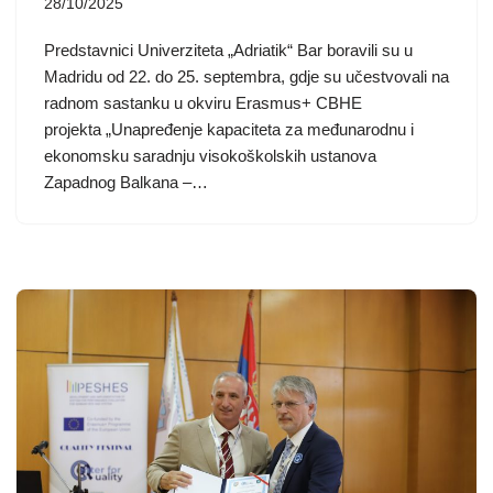
28/10/2025
Predstavnici Univerziteta „Adriatik“ Bar boravili su u
Madridu od 22. do 25. septembra, gdje su učestvovali na
radnom sastanku u okviru Erasmus+ CBHE
projekta „Unapređenje kapaciteta za međunarodnu i
ekonomsku saradnju visokoškolskih ustanova
Zapadnog Balkana –…