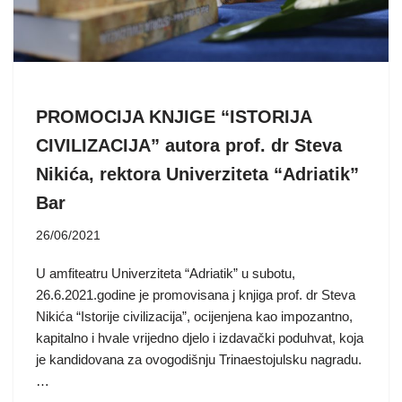
PROMOCIJA KNJIGE “ISTORIJA
CIVILIZACIJA” autora prof. dr Steva
Nikića, rektora Univerziteta “Adriatik”
Bar
26/06/2021
U amfiteatru Univerziteta “Adriatik” u subotu,
26.6.2021.godine je promovisana j knjiga prof. dr Steva
Nikića “Istorije civilizacija”, ocijenjena kao impozantno,
kapitalno i hvale vrijedno djelo i izdavački poduhvat, koja
je kandidovana za ovogodišnju Trinaestojulsku nagradu.
…