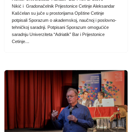
Nikić i Gradonačelnik Prijestonice Cetinje Aleksandar
Kašćelan su juče u prostorijama Opštine Cetinje
potpisali Sporazum o akademskoj, naučnoj i poslovno-
tehničkoj saradnji. Potpisani Sporazum omogućiće
saradnju Univerziteta “Adriatik” Bar i Prijestonice
Cetinje…