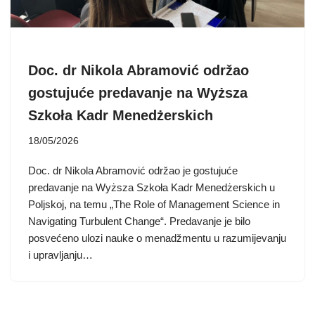
Doc. dr Nikola Abramović održao
gostujuće predavanje na Wyższa
Szkoła Kadr Menedżerskich
18/05/2026
Doc. dr Nikola Abramović održao je gostujuće
predavanje na Wyższa Szkoła Kadr Menedżerskich u
Poljskoj, na temu „The Role of Management Science in
Navigating Turbulent Change“. Predavanje je bilo
posvećeno ulozi nauke o menadžmentu u razumijevanju
i upravljanju…