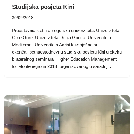
Studijska posjeta Kini
30/09/2018
Predstavnici četiri crnogorska univerziteta: Univerziteta
Crne Gore, Univerziteta Donja Gorica, Univerziteta
Mediteran i Univerziteta Adriatik uspješno su
okončali petnaestodnevnu studijsku posjetu Kini u okviru
bilateralnog seminara „Higher Education Management
for Montenegro in 2018” organizovanog u saradnji…