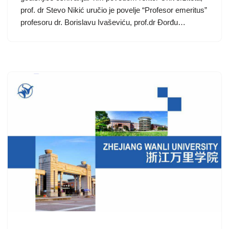
prof. dr Stevo Nikić uručio je povelje “Profesor emeritus”
profesoru dr. Borislavu Ivaševiću, prof.dr Đorđu…