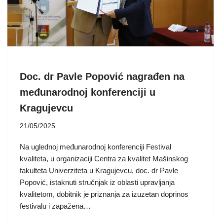
Doc. dr Pavle Popović nagrađen na
međunarodnoj konferenciji u
Kragujevcu
21/05/2025
Na uglednoj međunarodnoj konferenciji Festival
kvaliteta, u organizaciji Centra za kvalitet Mašinskog
fakulteta Univerziteta u Kragujevcu, doc. dr Pavle
Popović, istaknuti stručnjak iz oblasti upravljanja
kvalitetom, dobitnik je priznanja za izuzetan doprinos
festivalu i zapažena…