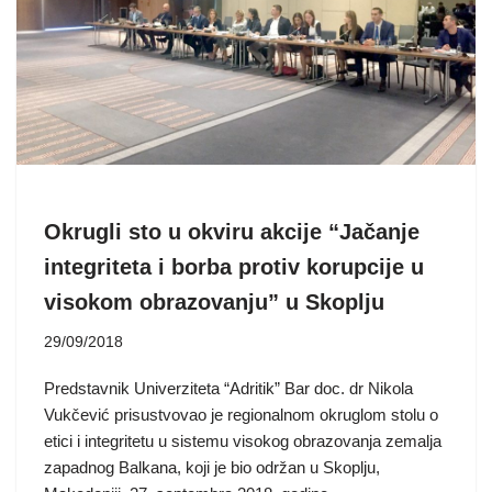
Okrugli sto u okviru akcije “Jačanje
integriteta i borba protiv korupcije u
visokom obrazovanju” u Skoplju
29/09/2018
Predstavnik Univerziteta “Adritik” Bar doc. dr Nikola
Vukčević prisustvovao je regionalnom okruglom stolu o
etici i integritetu u sistemu visokog obrazovanja zemalja
zapadnog Balkana, koji je bio održan u Skoplju,