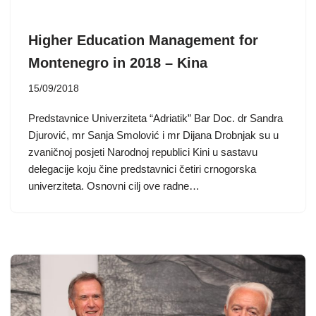
Higher Education Management for
Montenegro in 2018 – Kina
15/09/2018
Predstavnice Univerziteta “Adriatik” Bar Doc. dr Sandra
Djurović, mr Sanja Smolović i mr Dijana Drobnjak su u
zvaničnoj posjeti Narodnoj republici Kini u sastavu
delegacije koju čine predstavnici četiri crnogorska
univerziteta. Osnovni cilj ove radne…