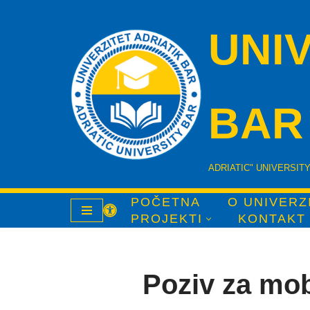
UNI
Skip
to
content
BAR
ADRIATIC" UNIVERSIT
POČETNA
O UNIVERZ
PROJEKTI
KONTAKT
Poziv za mo