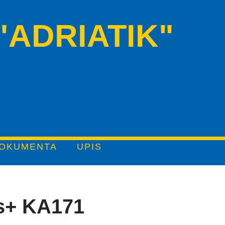
ADRIATIK"
OKUMENTA
UPIS
us+ KA171