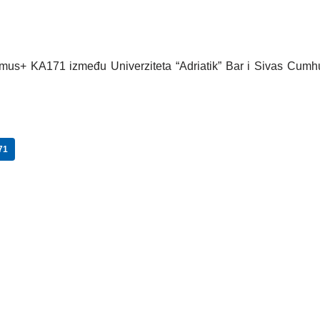
mus+ KA171 između Univerziteta “Adriatik” Bar i Sivas Cumhu
71