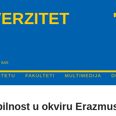
VERZITET "
Y BAR
ITETU
FAKULTETI
MULTIMEDIJA
D
bilnost u okviru Erazm