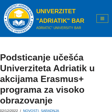
UNIVERZITET
Skip
to
"ADRIATIK" BAR
content
ADRIATIC" UNIVERSITY BAR
Podsticanje učešća
Univerziteta Adriatik u
akcijama Erasmus+
programa za visoko
obrazovanje
02/12/2022
NOVOSTI
,
SARADNJA