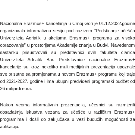
Nacionalna Erazmus+ kancelarija u Crnoj Gori je 01.12.2022.godine
organizovala informativnu sesiju pod nazivom “Podsticanje učešća
Univerziteta Adriatik u akcijama Erasmus+ programa za visoko
obrazovanje” u prostorijama Akademije znanja u Budvi. Navedenom
sastanku prisustvovali su predstavnici svih fakulteta članica
Univerziteta Adriatik Bar. Predstavnice nacionalne Erazmus+
kancelarije su kroz nekoliko multimedijalnih prezentacija upoznale
sve prisutne sa promjenama u novom Erazmus+ programu koji traje
od 2021-2027. godine i ima ukupni predviđeni programski budžet od
26 milijardi eura.
Nakon veoma informativnih prezentacija, učesnici su razmjenili
dosadašnja iskustva vezana za učešće u različitim Erazmus+
programima i došli do zaključaka u vezi budućih mogućnosti za
aplikaciju.